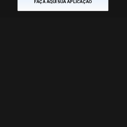
FAÇA AQUI SUA APLICAÇÃO
5 meses na jornada de
conselheiro dentro do
Programa do Conselho:
ALTO EXECUTIVO:
VOCÊ ESTÁ AQUI