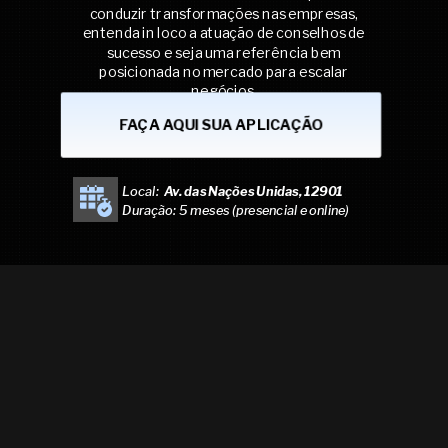
conduzir transformações nas empresas,
entenda in loco a atuação de conselhos de
sucesso e seja uma referência bem
posicionada no mercado para escalar
negócios.
FAÇA AQUI SUA APLICAÇÃO
Local:
Av. das Nações Unidas, 12901
Duração:
5 meses (presencial e online)
Aula Magna com
grandes líderes
do mercado