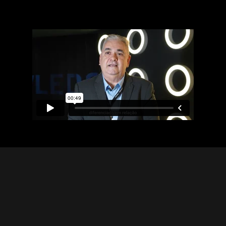
Faça sua aplicação abaixo
preenchendo seus dados. Vamos
retornar após analisar o seu
perfil.
Investimento:
R$ 29.000